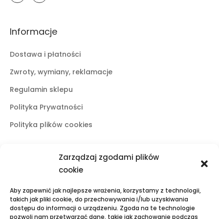
Informacje
Dostawa i płatności
Zwroty, wymiany, reklamacje
Regulamin sklepu
Polityka Prywatności
Polityka plików cookies
Zarządzaj zgodami plików
Butiki stacjonarne
cookie
Lublin
Aby zapewnić jak najlepsze wrażenia, korzystamy z technologii,
ul. Świętoduska 10
takich jak pliki cookie, do przechowywania i/lub uzyskiwania
dostępu do informacji o urządzeniu. Zgoda na te technologie
mail:
fama.lublin@op.pl
pozwoli nam przetwarzać dane, takie jak zachowanie podczas