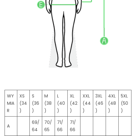
2
0
2
4
WY
XS
S
M
L
XL
XXL
3XL
4XL
5XL
MIA
(34
(36
(38
(40
(42
(44
(46
(48
(50
R
)
)
)
)
)
)
)
)
)
69/
70/
71/
71/
A
64
65
66
66