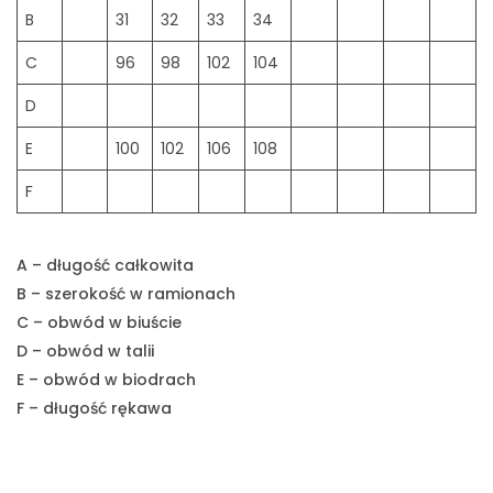
B
31
32
33
34
C
96
98
102
104
D
E
100
102
106
108
F
A – długość całkowita
B – szerokość w ramionach
C – obwód w biuście
D – obwód w talii
E – obwód w biodrach
F – długość rękawa