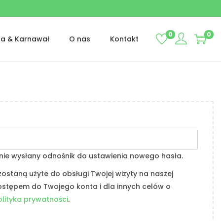
0
0
ta & Karnawał
O nas
Kontakt
nie wysłany odnośnik do ustawienia nowego hasła.
staną użyte do obsługi Twojej wizyty na naszej
dostępem do Twojego konta i dla innych celów o
olityka prywatności
.