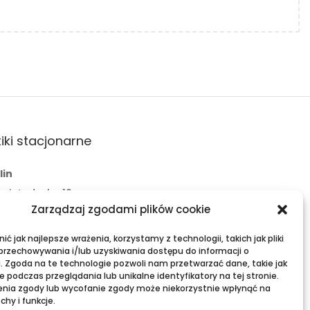
iki stacjonarne
lin
 Świętoduska 10
Zarządzaj zgodami plików cookie
l:
fama.lublin@op.pl
+48 601 525 423
ć jak najlepsze wrażenia, korzystamy z technologii, takich jak pliki
 przechowywania i/lub uzyskiwania dostępu do informacji o
ławy
. Zgoda na te technologie pozwoli nam przetwarzać dane, takie jak
 podczas przeglądania lub unikalne identyfikatory na tej stronie.
eria Zielona, ul. Lubelska 2
enia zgody lub wycofanie zgody może niekorzystnie wpłynąć na
l:
fama.pulawy@op.pl
chy i funkcje.