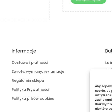
Informacje
But
Dostawa i płatności
Lub
ul.
Zwroty, wymiany, reklamacje
mai
Regulamin sklepu
tel:
Aby zapewni
Polityka Prywatności
cookie, do
Pu
urządzeniu
Polityka plików cookies
zachowanie
Gal
Brak wyraż
mai
niektóre ce