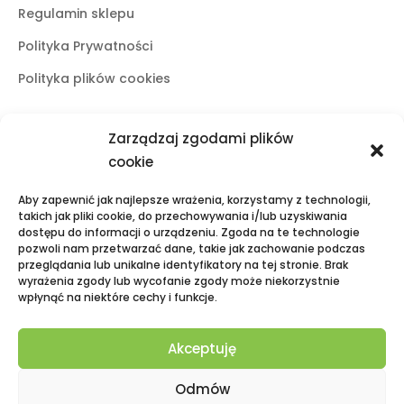
Regulamin sklepu
Polityka Prywatności
Polityka plików cookies
Zarządzaj zgodami plików
Butiki stacjonarne
cookie
Lublin
Aby zapewnić jak najlepsze wrażenia, korzystamy z technologii,
ul. Świętoduska 10
takich jak pliki cookie, do przechowywania i/lub uzyskiwania
dostępu do informacji o urządzeniu. Zgoda na te technologie
mail:
fama.lublin@op.pl
pozwoli nam przetwarzać dane, takie jak zachowanie podczas
tel:
+48 601 525 423
przeglądania lub unikalne identyfikatory na tej stronie. Brak
wyrażenia zgody lub wycofanie zgody może niekorzystnie
Puławy
wpłynąć na niektóre cechy i funkcje.
Galeria Zielona, ul. Lubelska 2
mail:
fama.pulawy@op.pl
Akceptuję
tel:
+48 695 938 095
Odmów