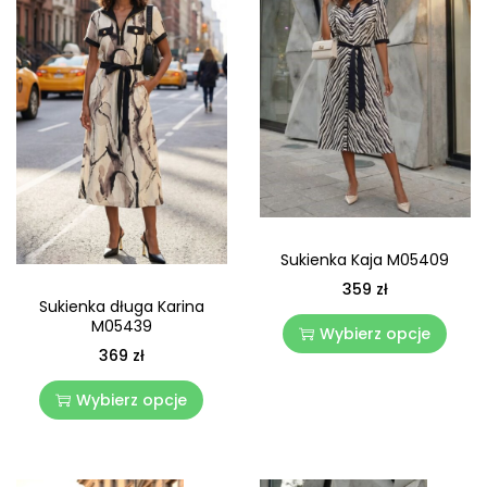
Sukienka Kaja M05409
359
zł
Sukienka długa Karina
M05439
Wybierz opcje
369
zł
Wybierz opcje