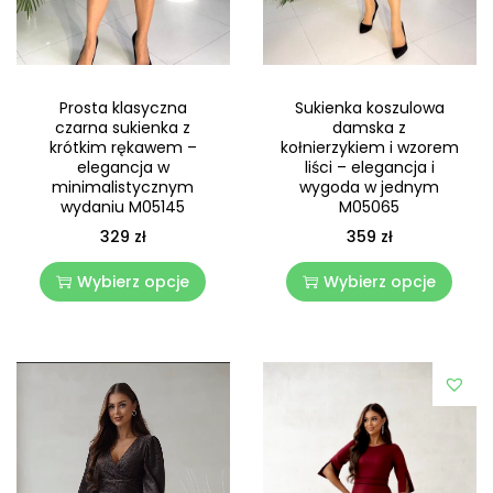
Prosta klasyczna
Sukienka koszulowa
czarna sukienka z
damska z
krótkim rękawem –
kołnierzykiem i wzorem
elegancja w
liści – elegancja i
minimalistycznym
wygoda w jednym
wydaniu M05145
M05065
329
zł
359
zł
Wybierz opcje
Wybierz opcje