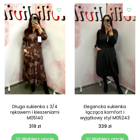
Długa sukienka z 3/4
Elegancka sukienka
rękawem i kieszeniami
łącząca komfort i
M05140
wyjątkowy styl M05243
319
zł
339
zł
Wybierz opcje
Wybierz opcje