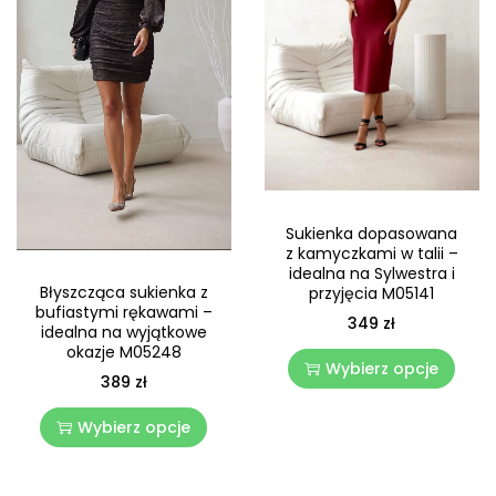
Sukienka dopasowana
z kamyczkami w talii –
idealna na Sylwestra i
Błyszcząca sukienka z
przyjęcia M05141
bufiastymi rękawami –
349
zł
idealna na wyjątkowe
okazje M05248
Wybierz opcje
389
zł
Wybierz opcje