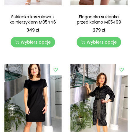
Sukienka koszulowa z
Elegancka sukienka
kołnierzykiem M05446
przed kolano M05499
349
zł
279
zł
Wybierz opcje
Wybierz opcje