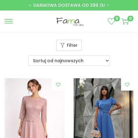
✨ DARMOWA DOSTAWA OD 399 ZŁ! ✨
0
0
Filter