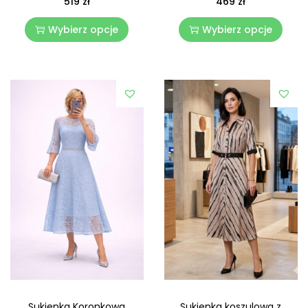
519
zł
469
zł
Wybierz opcje
Wybierz opcje
Sukienka koszulowa z
Sukienka Koronkowa