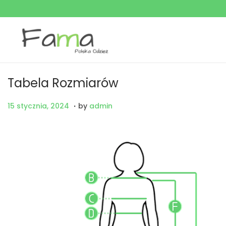
Tabela Rozmiarów
.
P
1
15 stycznia, 2024
by
admin
o
5
s
s
t
t
e
y
d
c
o
z
n
n
i
a