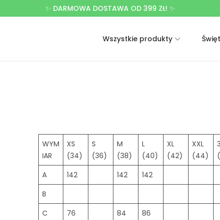
✨ DARMOWA DOSTAWA OD 399 ZŁ! ✨
Wszystkie produkty
Świę
WYM
XS
S
M
L
XL
XXL
IAR
(34)
(36)
(38)
(40)
(42)
(44)
A
142
142
142
B
C
76
84
86