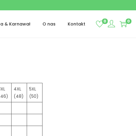
0
0
ta & Karnawał
O nas
Kontakt
3XL
4XL
5XL
(46)
(48)
(50)