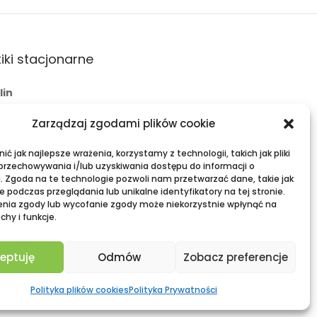
iki stacjonarne
lin
 Świętoduska 10
Zarządzaj zgodami plików cookie
l:
fama.lublin@op.pl
+48 601 525 423
ć jak najlepsze wrażenia, korzystamy z technologii, takich jak pliki
 przechowywania i/lub uzyskiwania dostępu do informacji o
ławy
. Zgoda na te technologie pozwoli nam przetwarzać dane, takie jak
 podczas przeglądania lub unikalne identyfikatory na tej stronie.
eria Zielona, ul. Lubelska 2
enia zgody lub wycofanie zgody może niekorzystnie wpłynąć na
chy i funkcje.
l:
fama.pulawy@op.pl
+48 695 938 095
eptuję
Odmów
Zobacz preferencje
Polityka plików cookies
Polityka Prywatności
Odzież