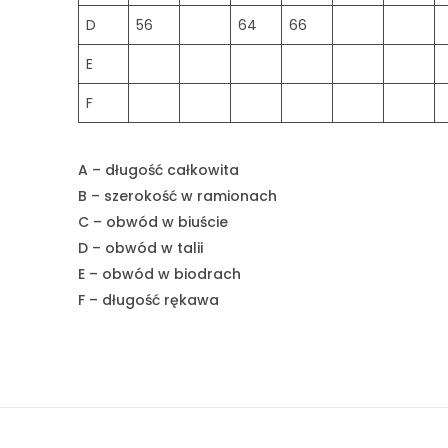
D
56
64
66
E
F
A – długość całkowita
B – szerokość w ramionach
C – obwód w biuście
D – obwód w talii
E – obwód w biodrach
F – długość rękawa