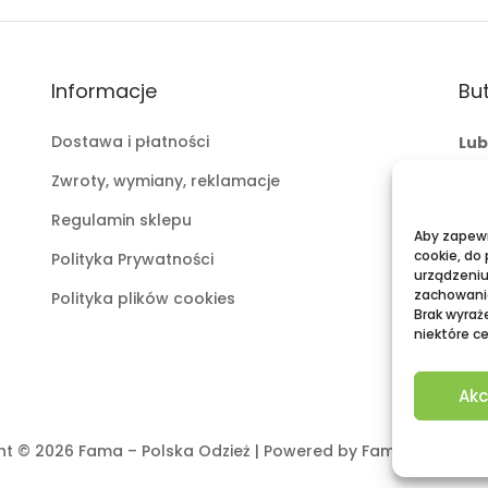
Informacje
But
Dostawa i płatności
Lub
ul.
Zwroty, wymiany, reklamacje
mai
Regulamin sklepu
tel:
Aby zapewni
cookie, do
Polityka Prywatności
Pu
urządzeniu
zachowanie
Polityka plików cookies
Gal
Brak wyraż
niektóre ce
mai
tel:
Akc
ht © 2026 Fama – Polska Odzież | Powered by Fama – Polska 