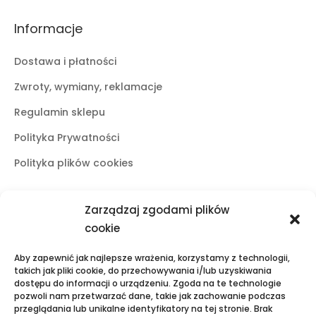
Informacje
Dostawa i płatności
Zwroty, wymiany, reklamacje
Regulamin sklepu
Polityka Prywatności
Polityka plików cookies
Zarządzaj zgodami plików
Butiki stacjonarne
cookie
Lublin
Aby zapewnić jak najlepsze wrażenia, korzystamy z technologii,
ul. Świętoduska 10
takich jak pliki cookie, do przechowywania i/lub uzyskiwania
dostępu do informacji o urządzeniu. Zgoda na te technologie
mail:
fama.lublin@op.pl
pozwoli nam przetwarzać dane, takie jak zachowanie podczas
tel:
+48 601 525 423
przeglądania lub unikalne identyfikatory na tej stronie. Brak