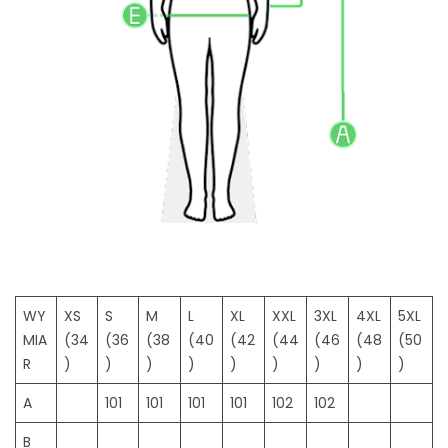
2
0
2
4
WY
XS
S
M
L
XL
XXL
3XL
4XL
5XL
MIA
(34
(36
(38
(40
(42
(44
(46
(48
(50
R
)
)
)
)
)
)
)
)
)
A
101
101
101
101
102
102
B