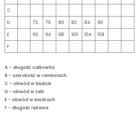
C
D
72
76
80
82
84
90
E
90
94
98
100
104
108
F
A – długość całkowita
B – szerokość w ramionach
C – obwód w biuście
D – obwód w talii
E – obwód w biodrach
F – długość rękawa