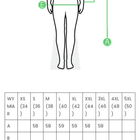
WY
XS
S
M
L
XL
XXL
3XL
4XL
5XL
MIA
(34
(36
(38
(40
(42
(44
(46
(48
(50
R
)
)
)
)
)
)
)
)
)
A
58
58
59
59
58
58
B