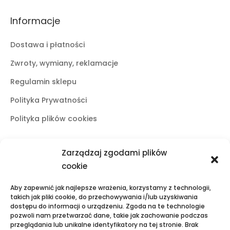
Informacje
Dostawa i płatności
Zwroty, wymiany, reklamacje
Regulamin sklepu
Polityka Prywatności
Polityka plików cookies
Zarządzaj zgodami plików
Butiki stacjonarne
cookie
Lublin
Aby zapewnić jak najlepsze wrażenia, korzystamy z technologii,
ul. Świętoduska 10
takich jak pliki cookie, do przechowywania i/lub uzyskiwania
dostępu do informacji o urządzeniu. Zgoda na te technologie
mail:
fama.lublin@op.pl
pozwoli nam przetwarzać dane, takie jak zachowanie podczas
tel:
+48 601 525 423
przeglądania lub unikalne identyfikatory na tej stronie. Brak