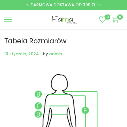
✨ DARMOWA DOSTAWA OD 399 ZŁ! ✨
0
0
Tabela Rozmiarów
.
P
10 stycznia, 2024
by
admin
o
s
t
e
d
o
n