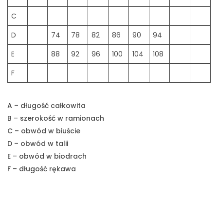
C
D
74
78
82
86
90
94
E
88
92
96
100
104
108
F
A – długość całkowita
B – szerokość w ramionach
C – obwód w biuście
D – obwód w talii
E – obwód w biodrach
F – długość rękawa