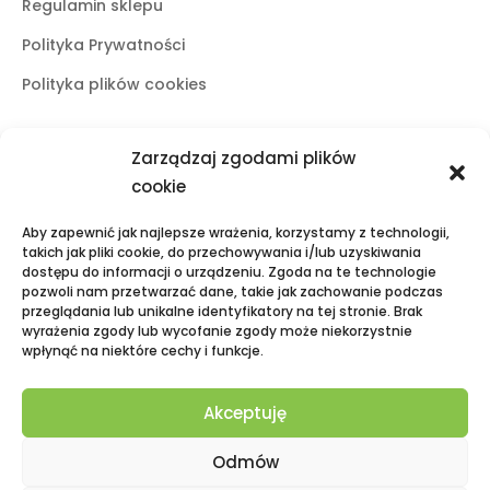
Regulamin sklepu
Polityka Prywatności
Polityka plików cookies
Zarządzaj zgodami plików
Butiki stacjonarne
cookie
Lublin
Aby zapewnić jak najlepsze wrażenia, korzystamy z technologii,
ul. Świętoduska 10
takich jak pliki cookie, do przechowywania i/lub uzyskiwania
dostępu do informacji o urządzeniu. Zgoda na te technologie
mail:
fama.lublin@op.pl
pozwoli nam przetwarzać dane, takie jak zachowanie podczas
tel:
+48 601 525 423
przeglądania lub unikalne identyfikatory na tej stronie. Brak
wyrażenia zgody lub wycofanie zgody może niekorzystnie
Puławy
wpłynąć na niektóre cechy i funkcje.
Galeria Zielona, ul. Lubelska 2
mail:
fama.pulawy@op.pl
Akceptuję
tel:
+48 695 938 095
Odmów