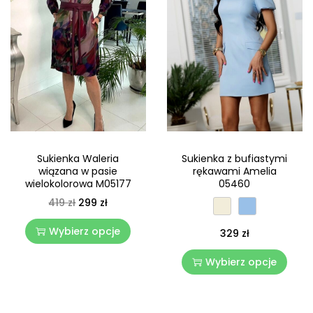
Sukienka Waleria
Sukienka z bufiastymi
wiązana w pasie
rękawami Amelia
wielokolorowa M05177
05460
419
zł
299
zł
Wybierz opcje
329
zł
Wybierz opcje