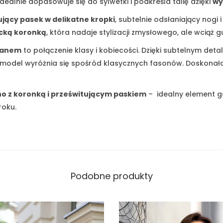
dealnie dopasowuje się do sylwetki i podkreśla talię dzięki
wy
ujący pasek w delikatne kropki
, subtelnie odsłaniający nogi 
cką koronką
, która nadaje stylizacji zmysłowego, ale wciąż
tanem
to połączenie klasy i kobiecości. Dzięki subtelnym de
model wyróżnia się spośród klasycznych fasonów. Doskonała 
o z koronką i prześwitującym paskiem
– idealny element ga
roku.
Podobne produkty