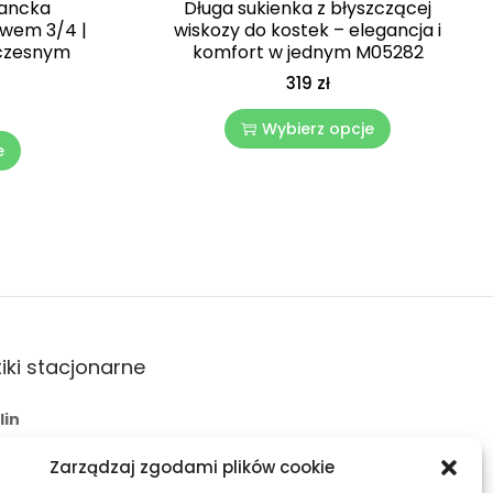
gancka
Długa sukienka z błyszczącej
awem 3/4 |
wiskozy do kostek – elegancja i
oczesnym
komfort w jednym M05282
319
zł
Wybierz opcje
e
iki stacjonarne
lin
 Świętoduska 10
Zarządzaj zgodami plików cookie
l:
fama.lublin@op.pl