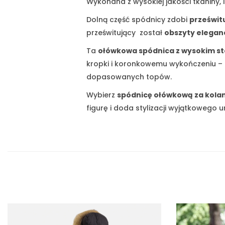
Wykonana z wysokiej jakości tkaniny, i
Dolną część spódnicy zdobi
prześwit
prześwitujący został
obszyty elegan
Ta
ołówkowa spódnica z wysokim s
kropki i koronkowemu wykończeniu – 
dopasowanych topów.
Wybierz
spódnicę ołówkową za kolan
figurę i doda stylizacji wyjątkowego u