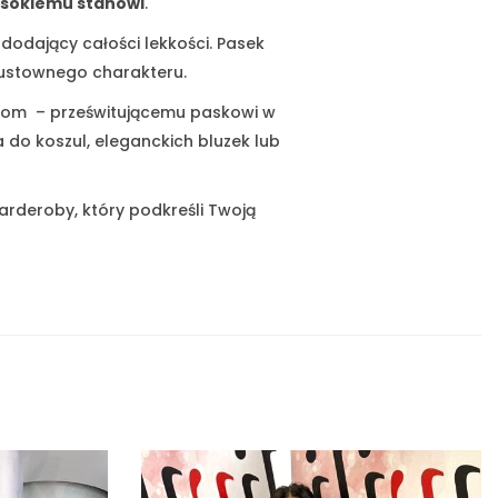
sokiemu stanowi
.
i dodający całości lekkości. Pasek
 gustownego charakteru.
talom – prześwitującemu paskowi w
do koszul, eleganckich bluzek lub
rderoby, który podkreśli Twoją