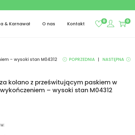
0
0
ta & Karnawał
O nas
Kontakt
iem – wysoki stan M04312
POPRZEDNIA
NASTĘPNA
za kolano z prześwitującym paskiem w
 wykończeniem – wysoki stan M04312
u: