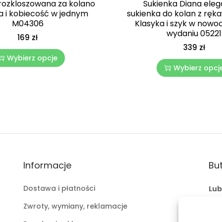
rozkloszowana za kolano
Sukienka Diana ele
a i kobiecość w jednym
sukienka do kolan z ręk
M04306
Klasyka i szyk w now
wydaniu 05221
169
zł
339
zł
Wybierz opcje
Wybierz opcj
Informacje
But
Dostawa i płatności
Lub
ul.
Zwroty, wymiany, reklamacje
mai