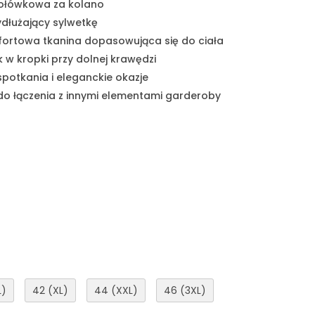
 ołówkowa za kolano
ydłużający sylwetkę
mfortowa tkanina dopasowująca się do ciała
k w kropki przy dolnej krawędzi
 spotkania i eleganckie okazje
 do łączenia z innymi elementami garderoby
L)
42 (XL)
44 (XXL)
46 (3XL)