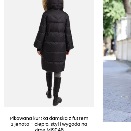
Pikowana kurtka damska z futrem
z jenota – ciepło, styl i wygoda na
zimę M19046