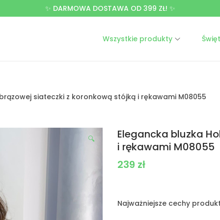
✨ DARMOWA DOSTAWA OD 399 ZŁ! ✨
Wszystkie produkty
Świę
 brązowej siateczki z koronkową stójką i rękawami M08055
Elegancka bluzka Hol
🔍
i rękawami M08055
239
zł
Najważniejsze cechy produk