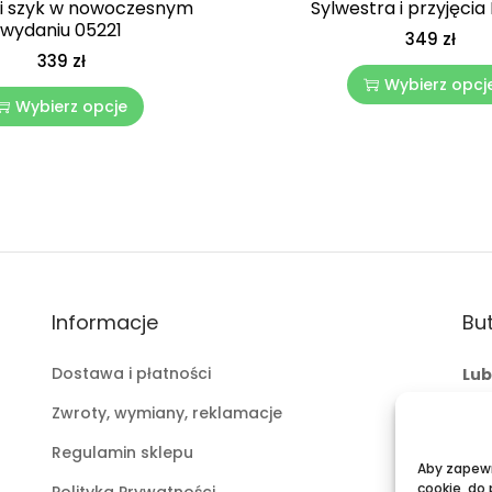
 i szyk w nowoczesnym
Sylwestra i przyjęcia
wydaniu 05221
349
zł
339
zł
Wybierz opcj
Wybierz opcje
Informacje
But
Dostawa i płatności
Lub
ul.
Zwroty, wymiany, reklamacje
mai
Regulamin sklepu
tel:
Aby zapewni
cookie, do
Polityka Prywatności