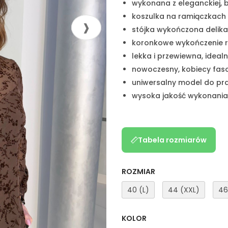
wykonana z eleganckiej, b
koszulka na ramiączkach
stójka wykończona delik
koronkowe wykończenie r
lekka i przewiewna, ideal
nowoczesny, kobiecy fas
uniwersalny model do pra
wysoka jakość wykonania 
Tabela rozmiarów
ROZMIAR
40 (L)
44 (XXL)
46
KOLOR