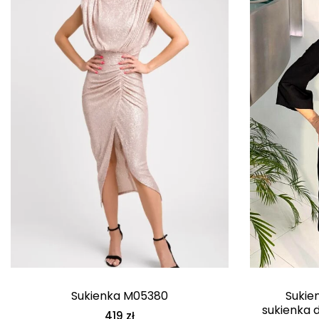
Sukienka M05380
Sukie
sukienka 
419
zł