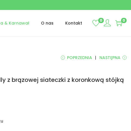
0
0
ta & Karnawał
O nas
Kontakt
POPRZEDNIA
NASTĘPNA
ly z brązowej siateczki z koronkową stójką
tu