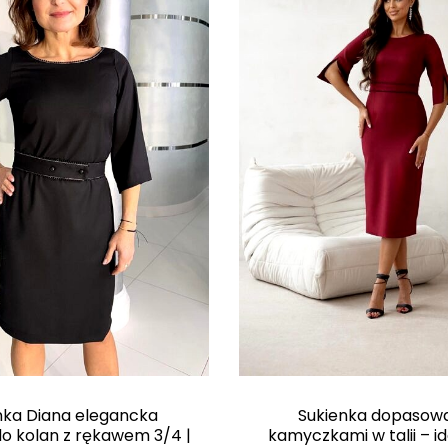
nka Diana elegancka
Sukienka dopasow
do kolan z rękawem 3/4 |
kamyczkami w talii – i