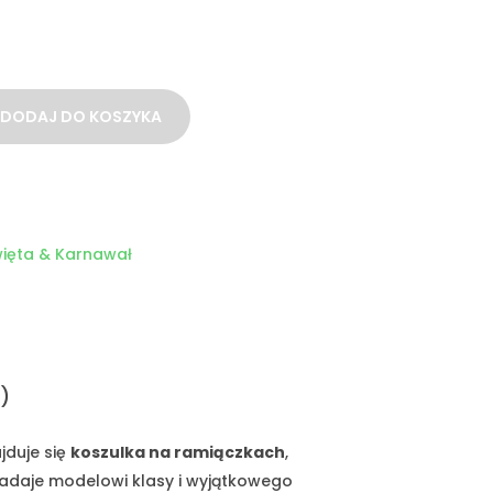
DODAJ DO KOSZYKA
h
ięta & Karnawał
)
jduje się
koszulka na ramiączkach
,
nadaje modelowi klasy i wyjątkowego