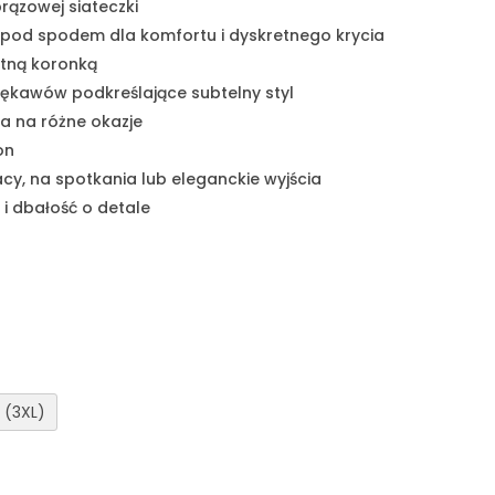
rązowej siateczki
 pod spodem dla komfortu i dyskretnego krycia
atną koronką
ękawów podkreślające subtelny styl
na na różne okazje
on
cy, na spotkania lub eleganckie wyjścia
i dbałość o detale
 (3XL)