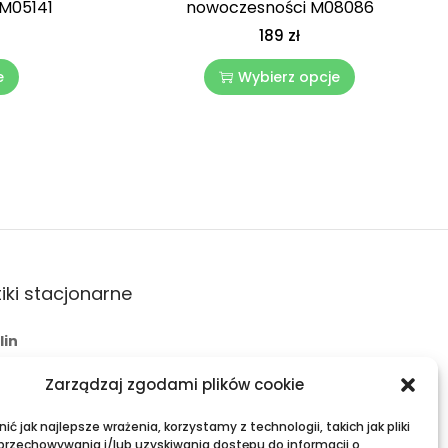
 M05141
nowoczesności M08086
189
zł
e
Wybierz opcje
iki stacjonarne
lin
 Świętoduska 10
Zarządzaj zgodami plików cookie
l:
fama.lublin@op.pl
+48 601 525 423
ć jak najlepsze wrażenia, korzystamy z technologii, takich jak pliki
 przechowywania i/lub uzyskiwania dostępu do informacji o