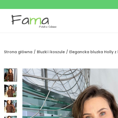
Strona główna
/
Bluzki i koszule
/
Elegancka bluzka Holly z