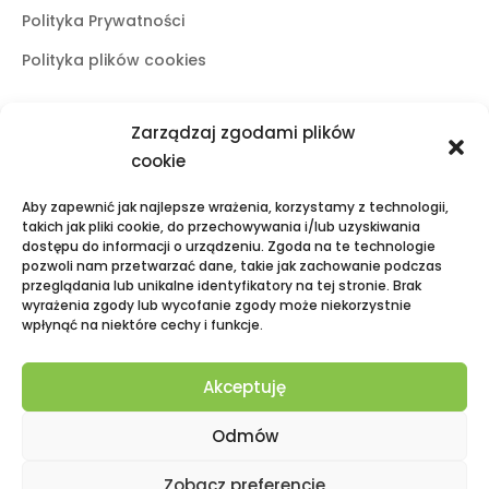
Polityka Prywatności
Polityka plików cookies
Zarządzaj zgodami plików
Butiki stacjonarne
cookie
Lublin
Aby zapewnić jak najlepsze wrażenia, korzystamy z technologii,
ul. Świętoduska 10
takich jak pliki cookie, do przechowywania i/lub uzyskiwania
dostępu do informacji o urządzeniu. Zgoda na te technologie
mail:
fama.lublin@op.pl
pozwoli nam przetwarzać dane, takie jak zachowanie podczas
tel:
+48 601 525 423
przeglądania lub unikalne identyfikatory na tej stronie. Brak
wyrażenia zgody lub wycofanie zgody może niekorzystnie
Puławy
wpłynąć na niektóre cechy i funkcje.
Galeria Zielona, ul. Lubelska 2
mail:
fama.pulawy@op.pl
Akceptuję
tel:
+48 695 938 095
Odmów
Zobacz preferencje