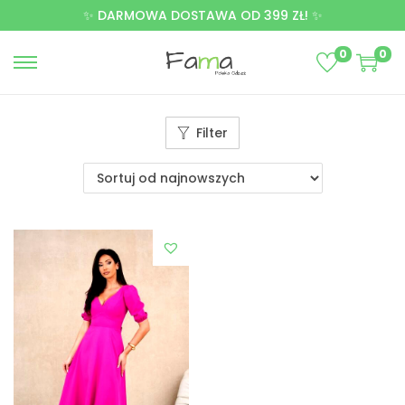
✨ DARMOWA DOSTAWA OD 399 ZŁ! ✨
0
0
Filter