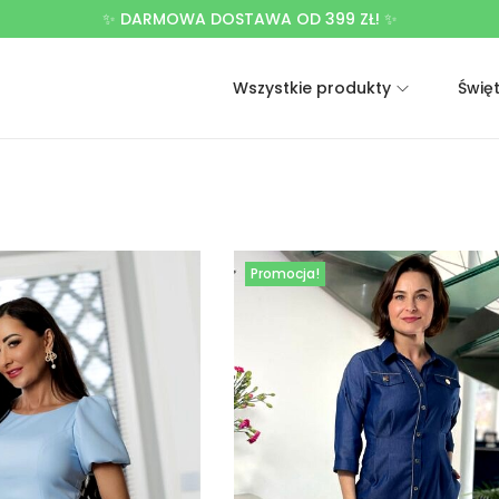
✨ DARMOWA DOSTAWA OD 399 ZŁ! ✨
Wszystkie produkty
Świę
Promocja!