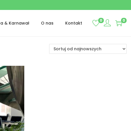
0
0
ta & Karnawał
O nas
Kontakt