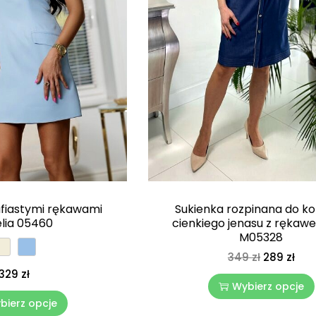
ufiastymi rękawami
Sukienka rozpinana do ko
lia 05460
cienkiego jenasu z rękaw
M05328
349
zł
289
zł
329
zł
Wybierz opcje
bierz opcje