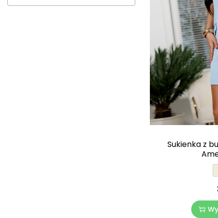
Sukienka z b
Ame
Wy