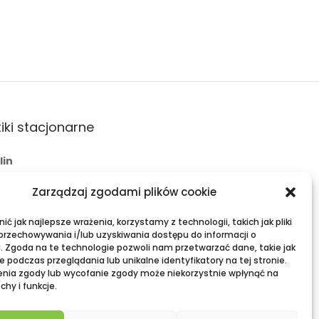
iki stacjonarne
lin
 Świętoduska 10
Zarządzaj zgodami plików cookie
l:
fama.lublin@op.pl
+48 601 525 423
ć jak najlepsze wrażenia, korzystamy z technologii, takich jak pliki
 przechowywania i/lub uzyskiwania dostępu do informacji o
ławy
. Zgoda na te technologie pozwoli nam przetwarzać dane, takie jak
 podczas przeglądania lub unikalne identyfikatory na tej stronie.
eria Zielona, ul. Lubelska 2
enia zgody lub wycofanie zgody może niekorzystnie wpłynąć na
chy i funkcje.
l:
fama.pulawy@op.pl
+48 695 938 095