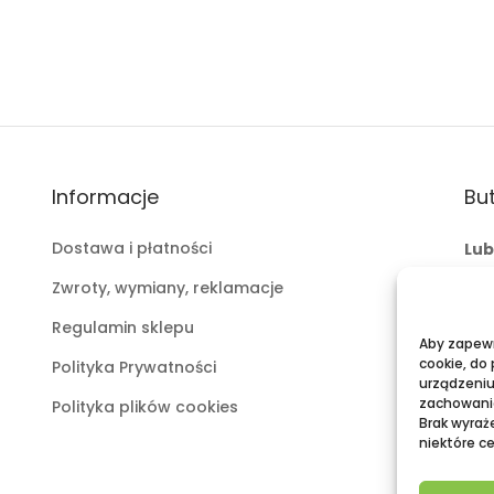
Informacje
But
Dostawa i płatności
Lub
ul.
Zwroty, wymiany, reklamacje
mai
Regulamin sklepu
tel:
Aby zapewni
cookie, do
Polityka Prywatności
Pu
urządzeniu
zachowanie
Polityka plików cookies
Gal
Brak wyraż
niektóre ce
mai
tel: