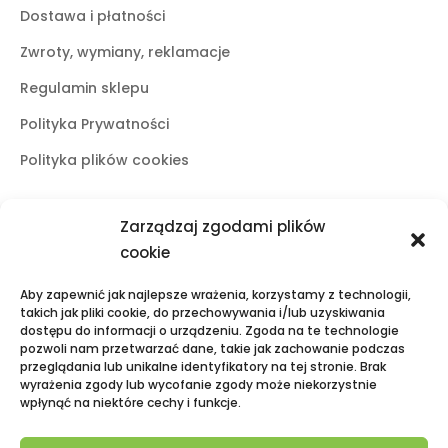
Dostawa i płatności
Zwroty, wymiany, reklamacje
Regulamin sklepu
Polityka Prywatności
Polityka plików cookies
Zarządzaj zgodami plików
Butiki stacjonarne
cookie
Lublin
Aby zapewnić jak najlepsze wrażenia, korzystamy z technologii,
ul. Świętoduska 10
takich jak pliki cookie, do przechowywania i/lub uzyskiwania
dostępu do informacji o urządzeniu. Zgoda na te technologie
mail:
fama.lublin@op.pl
pozwoli nam przetwarzać dane, takie jak zachowanie podczas
tel:
+48 601 525 423
przeglądania lub unikalne identyfikatory na tej stronie. Brak
wyrażenia zgody lub wycofanie zgody może niekorzystnie
Puławy
wpłynąć na niektóre cechy i funkcje.
Galeria Zielona, ul. Lubelska 2