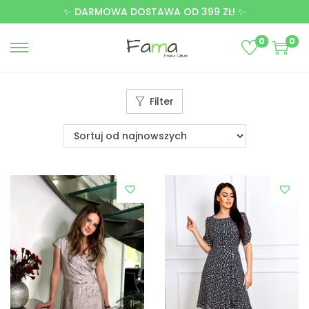
✨ DARMOWA DOSTAWA OD 399 ZŁ! ✨
0
0
Filter