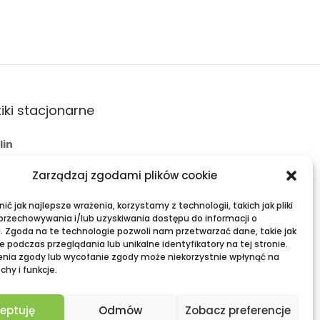
iki stacjonarne
lin
 Świętoduska 10
Zarządzaj zgodami plików cookie
l:
fama.lublin@op.pl
+48 601 525 423
ć jak najlepsze wrażenia, korzystamy z technologii, takich jak pliki
 przechowywania i/lub uzyskiwania dostępu do informacji o
ławy
. Zgoda na te technologie pozwoli nam przetwarzać dane, takie jak
 podczas przeglądania lub unikalne identyfikatory na tej stronie.
eria Zielona, ul. Lubelska 2
enia zgody lub wycofanie zgody może niekorzystnie wpłynąć na
chy i funkcje.
l:
fama.pulawy@op.pl
+48 695 938 095
eptuję
Odmów
Zobacz preferencje