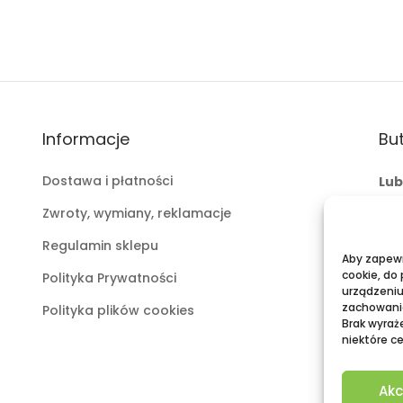
Informacje
But
Dostawa i płatności
Lub
ul.
Zwroty, wymiany, reklamacje
mai
Regulamin sklepu
tel:
Aby zapewni
cookie, do
Polityka Prywatności
Pu
urządzeniu
zachowanie
Polityka plików cookies
Gal
Brak wyraż
niektóre ce
mai
tel:
Akc