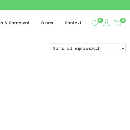
0
0
ta & Karnawał
O nas
Kontakt