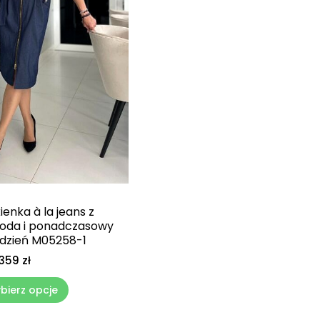
ienka à la jeans z
oda i ponadczasowy
 dzień M05258-1
359
zł
bierz opcje