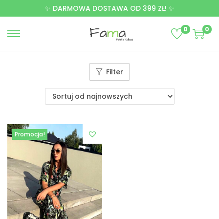
✨ DARMOWA DOSTAWA OD 399 ZŁ! ✨
0
0
Filter
Promocja!