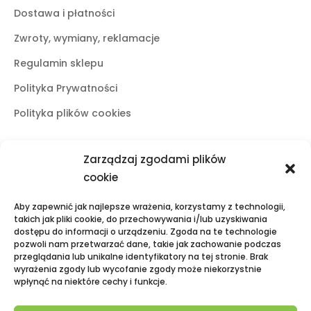
Dostawa i płatności
Zwroty, wymiany, reklamacje
Regulamin sklepu
Polityka Prywatności
Polityka plików cookies
Zarządzaj zgodami plików
Butiki stacjonarne
cookie
Lublin
Aby zapewnić jak najlepsze wrażenia, korzystamy z technologii,
ul. Świętoduska 10
takich jak pliki cookie, do przechowywania i/lub uzyskiwania
dostępu do informacji o urządzeniu. Zgoda na te technologie
mail:
fama.lublin@op.pl
pozwoli nam przetwarzać dane, takie jak zachowanie podczas
tel:
+48 601 525 423
przeglądania lub unikalne identyfikatory na tej stronie. Brak
wyrażenia zgody lub wycofanie zgody może niekorzystnie
Puławy
wpłynąć na niektóre cechy i funkcje.
Galeria Zielona, ul. Lubelska 2