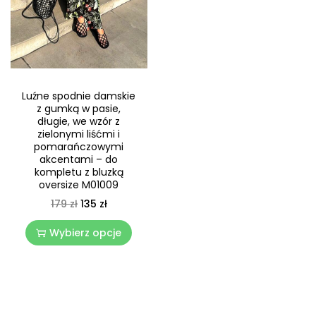
Luźne spodnie damskie
z gumką w pasie,
długie, we wzór z
zielonymi liśćmi i
pomarańczowymi
akcentami – do
kompletu z bluzką
oversize M01009
179
zł
135
zł
Wybierz opcje