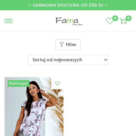
✨ DARMOWA DOSTAWA OD 399 ZŁ! ✨
0
0
Filter
Promocja!