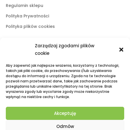
Regulamin sklepu
Polityka Prywatności
Polityka plików cookies
Zarządzaj zgodami plików
Butiki stacjonarne
cookie
Lublin
Aby zapewnić jak najlepsze wrażenia, korzystamy z technologii,
ul. Świętoduska 10
takich jak pliki cookie, do przechowywania i/lub uzyskiwania
dostępu do informacji o urządzeniu. Zgoda na te technologie
mail:
fama.lublin@op.pl
pozwoli nam przetwarzać dane, takie jak zachowanie podczas
tel:
+48 601 525 423
przeglądania lub unikalne identyfikatory na tej stronie. Brak
wyrażenia zgody lub wycofanie zgody może niekorzystnie
Puławy
wpłynąć na niektóre cechy i funkcje.
Galeria Zielona, ul. Lubelska 2
mail:
fama.pulawy@op.pl
Akceptuję
tel:
+48 695 938 095
Odmów