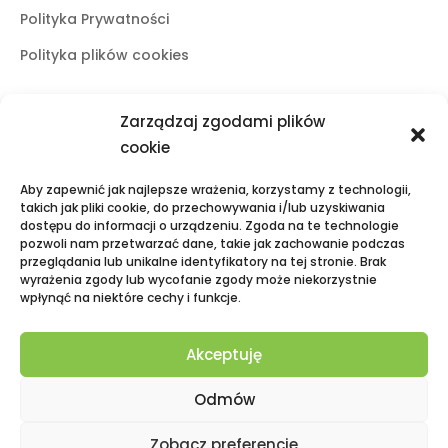
Polityka Prywatności
Polityka plików cookies
Zarządzaj zgodami plików
Butiki stacjonarne
cookie
Lublin
Aby zapewnić jak najlepsze wrażenia, korzystamy z technologii,
ul. Świętoduska 10
takich jak pliki cookie, do przechowywania i/lub uzyskiwania
dostępu do informacji o urządzeniu. Zgoda na te technologie
mail:
fama.lublin@op.pl
pozwoli nam przetwarzać dane, takie jak zachowanie podczas
tel:
+48 601 525 423
przeglądania lub unikalne identyfikatory na tej stronie. Brak
wyrażenia zgody lub wycofanie zgody może niekorzystnie
Puławy
wpłynąć na niektóre cechy i funkcje.
Galeria Zielona, ul. Lubelska 2
mail:
fama.pulawy@op.pl
Akceptuję
tel:
+48 695 938 095
Odmów
Zobacz preferencje