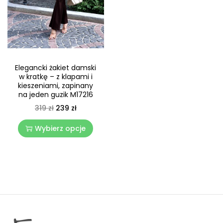
Elegancki żakiet damski
w kratkę – z klapami i
kieszeniami, zapinany
na jeden guzik M17216
319
zł
239
zł
Wybierz opcje