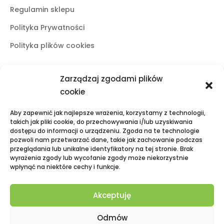
Regulamin sklepu
Polityka Prywatności
Polityka plików cookies
Zarządzaj zgodami plików
Butiki stacjonarne
cookie
Lublin
Aby zapewnić jak najlepsze wrażenia, korzystamy z technologii,
ul. Świętoduska 10
takich jak pliki cookie, do przechowywania i/lub uzyskiwania
dostępu do informacji o urządzeniu. Zgoda na te technologie
mail:
fama.lublin@op.pl
pozwoli nam przetwarzać dane, takie jak zachowanie podczas
tel:
+48 601 525 423
przeglądania lub unikalne identyfikatory na tej stronie. Brak
wyrażenia zgody lub wycofanie zgody może niekorzystnie
Puławy
wpłynąć na niektóre cechy i funkcje.
Galeria Zielona, ul. Lubelska 2
mail:
fama.pulawy@op.pl
Akceptuję
tel:
+48 695 938 095
Odmów