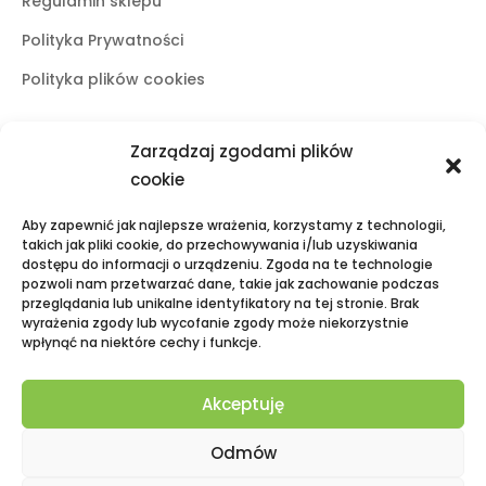
Regulamin sklepu
Polityka Prywatności
Polityka plików cookies
Zarządzaj zgodami plików
Butiki stacjonarne
cookie
Lublin
Aby zapewnić jak najlepsze wrażenia, korzystamy z technologii,
ul. Świętoduska 10
takich jak pliki cookie, do przechowywania i/lub uzyskiwania
dostępu do informacji o urządzeniu. Zgoda na te technologie
mail:
fama.lublin@op.pl
pozwoli nam przetwarzać dane, takie jak zachowanie podczas
tel:
+48 601 525 423
przeglądania lub unikalne identyfikatory na tej stronie. Brak
wyrażenia zgody lub wycofanie zgody może niekorzystnie
Puławy
wpłynąć na niektóre cechy i funkcje.
Galeria Zielona, ul. Lubelska 2
mail:
fama.pulawy@op.pl
Akceptuję
tel:
+48 695 938 095
Odmów