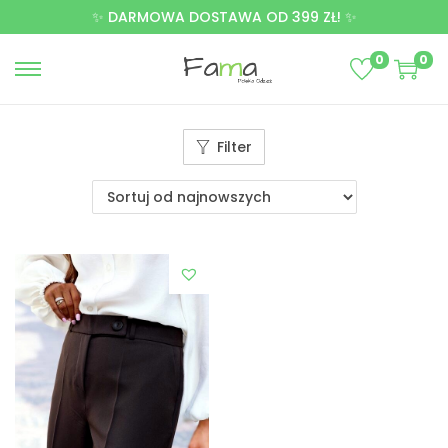
✨ DARMOWA DOSTAWA OD 399 ZŁ! ✨
0
0
Filter