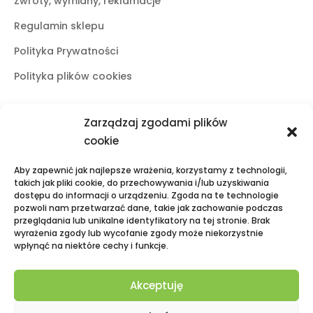
Zwroty, wymiany, reklamacje
Regulamin sklepu
Polityka Prywatności
Polityka plików cookies
Zarządzaj zgodami plików
Butiki stacjonarne
cookie
Lublin
Aby zapewnić jak najlepsze wrażenia, korzystamy z technologii,
ul. Świętoduska 10
takich jak pliki cookie, do przechowywania i/lub uzyskiwania
dostępu do informacji o urządzeniu. Zgoda na te technologie
mail:
fama.lublin@op.pl
pozwoli nam przetwarzać dane, takie jak zachowanie podczas
tel:
+48 601 525 423
przeglądania lub unikalne identyfikatory na tej stronie. Brak
wyrażenia zgody lub wycofanie zgody może niekorzystnie
Puławy
wpłynąć na niektóre cechy i funkcje.
Galeria Zielona, ul. Lubelska 2
mail:
fama.pulawy@op.pl
Akceptuję
tel:
+48 695 938 095