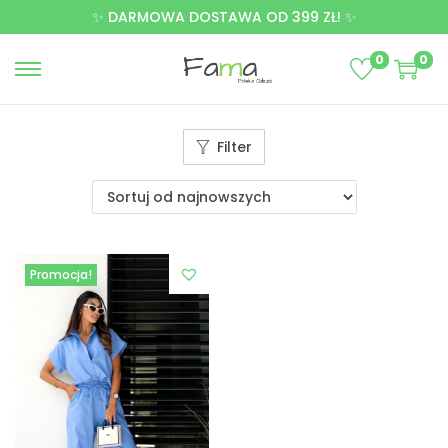
✨ DARMOWA DOSTAWA OD 399 ZŁ! ✨
0
0
Filter
Promocja!