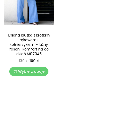
Lniana bluzka z krótkim
rękawem i
kołnierzykiem – luźny
fason i komfort na co
dzień M07045
139
zł
109
zł
Wybierz opcje