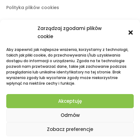
Polityka plików cookies
Zarządzaj zgodami plików
Butiki stacjonarne
cookie
Lublin
Aby zapewnić jak najlepsze wrażenia, korzystamy z technologii,
ul. Świętoduska 10
takich jak pliki cookie, do przechowywania i/lub uzyskiwania
dostępu do informacji o urządzeniu. Zgoda na te technologie
mail:
fama.lublin@op.pl
pozwoli nam przetwarzać dane, takie jak zachowanie podczas
tel:
+48 601 525 423
przeglądania lub unikalne identyfikatory na tej stronie. Brak
wyrażenia zgody lub wycofanie zgody może niekorzystnie
Puławy
wpłynąć na niektóre cechy i funkcje.
Galeria Zielona, ul. Lubelska 2
mail:
fama.pulawy@op.pl
Akceptuję
tel:
+48 695 938 095
Odmów
Zobacz preferencje
Copyright © 2026 Fama – Polska Odzież | Powered by