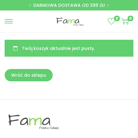
✨ DARMOWA DOSTAWA OD 399 ZŁ! ✨
0
0
Twój koszyk aktualnie jest pusty.
Wróć do sklepu